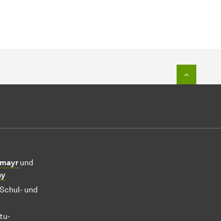
Zum Seit
inmayr
und
ny
Schul- und
tu-