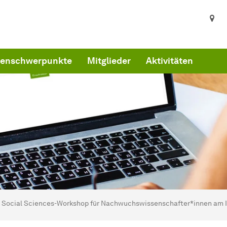
enschwerpunkte
Mitglieder
Aktivitäten
ind hier:
artseite
Social Sciences-Workshop für Nachwuchswissenschafter*innen am 