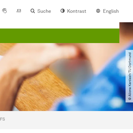
Suche
Kontrast
English
© Aliona Kardash​/​TU Dortmund
IFS