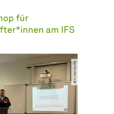
hop für
ter*innen am IFS
© Yi-Jhen Wu​/​IFS