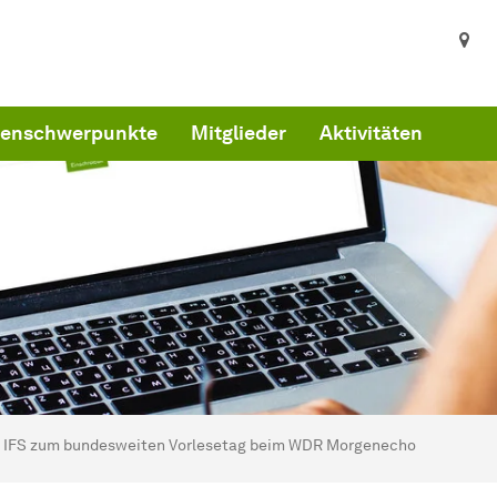
enschwerpunkte
Mitglieder
Aktivitäten
ind hier:
artseite
IFS zum bundesweiten Vorlesetag beim WDR Morgenecho