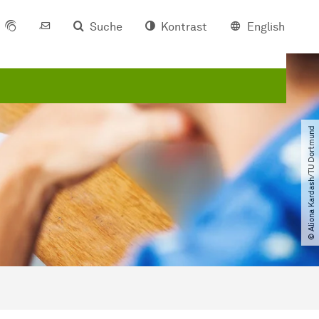
Suche
Kontrast
English
© Aliona Kardash​/​TU Dortmund