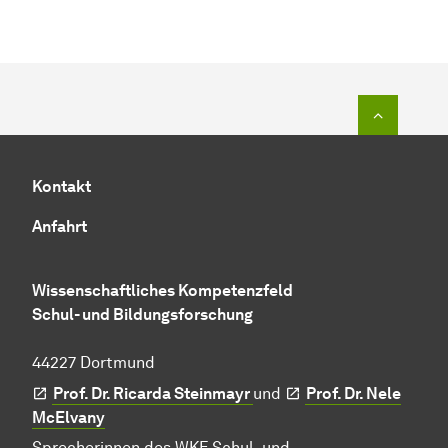
Zum Seit
Kontakt
Anfahrt
Wissenschaftliches Kompetenzfeld
Schul- und Bildungsforschung
44227 Dortmund
Prof. Dr. Ricarda Steinmayr
und
Prof. Dr. Nele
McElvany
Sprecherinnen des WKF Schul- und