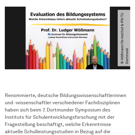
©
W
ö
ß
m
n
n​
/​
i
f
o
-
I
n
s
t
i
t
u
t
&
I
F
S​
/​
T
U
D
o
r
t
m
u
n
a
d
Renommierte, deutsche Bildungswissenschaftlerinnen
und -wissenschaftler verschiedener Fachdisziplinen
haben sich beim 7. Dortmunder Symposium des
Instituts für Schulentwicklungsforschung mit der
Fragestellung beschäftigt, welche Erkenntnisse
aktuelle Schulleistungsstudien in Bezug auf die